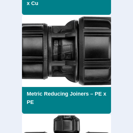
x Cu
Metric Reducing Joiners – PE x
PE