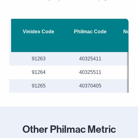
Vinidex Code
Philmac Code
Nomin
91263
40325411
91264
40325511
91265
40370405
Other Philmac Metric