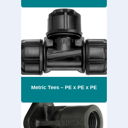
Metric Tees – PE x PE x PE