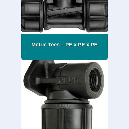
Metric Tees – PE x PE x PE