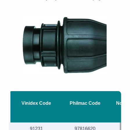
Vinidex Code
Philmac Code
Nomin
91231
97816620