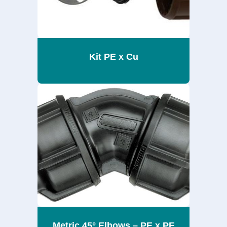
Kit PE x Cu
Metric 45° Elbows – PE x PE